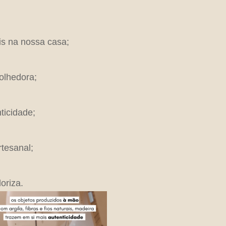
s na nossa casa;
olhedora;
ticidade;
tesanal;
oriza.