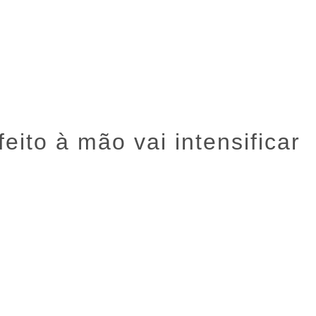
ata
Conteúdos Autorais
Galeria de Talentos
Agenda de Eve
eito à mão vai intensificar