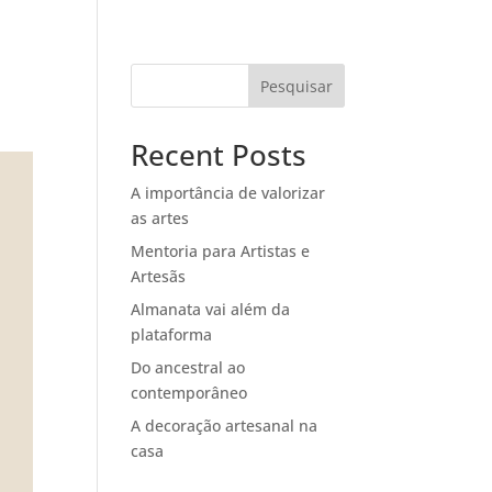
ENTRE EM
CONTATO
Pesquisar
ntos
Em Movimento
Recent Posts
A importância de valorizar
as artes
Mentoria para Artistas e
Artesãs
Almanata vai além da
plataforma
Do ancestral ao
contemporâneo
A decoração artesanal na
casa