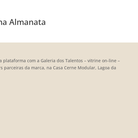
ma Almanata
ata
Conteúdos Autorais
Galeria de Talentos
Agenda de Eve
plataforma com a Galeria dos Talentos – vitrine on-line –
ers parceiras da marca, na Casa Cerne Modular, Lagoa da